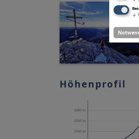
Bes
↓
Notwend
Höhenprofil
2480 m
2360 m
2240 m