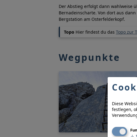
Der Abstieg erfolgt dann wahlweise üb
Bernadeinscharte. Von dort aus dann
Bergstation am Osterfelderkopf.
Topo
Hier findest du das
Topo zur 
Wegpunkte
Cook
Diese Websi
festlegen, 
Verwendung 
Fun
↓