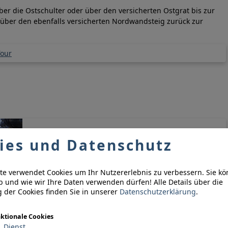
er die Ostschulter oder über den versicherten Ostgrat bis zur
 über den ebenfalls versicherten Nordwandsteig zurück zur
Tour
Alpspitze Klammernleiter
ies und Datenschutz
Die markante Klammernleiter zu Beginn des
Einstiegs in die Alpspitz Ferrata
te verwendet Cookies um Ihr Nutzererlebnis zu verbessern. Sie k
ob und wie wir Ihre Daten verwenden dürfen!
Alle Details über die
der Cookies finden Sie in unserer
Datenschutzerklärung
.
ktionale Cookies
notwendig
1
Dienst