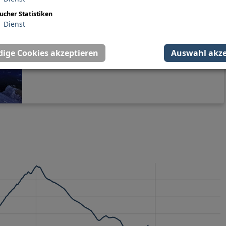
ucher Statistiken
Alpspitze Gipfelkreuz
1
Dienst
Am Gipfel der Alpspitze mit herrlichem Blick
hinab nach Garmisch-Partenkirchen
ige Cookies akzeptieren
Auswahl akze