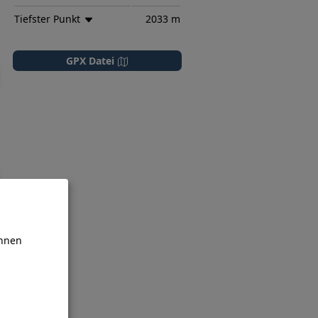
Tiefster Punkt
2033 m
GPX Datei
önnen